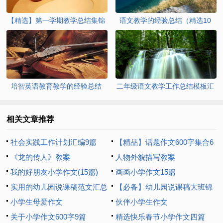
【精选】第一学期教学总结集锦
语文教学的经验总结（精选10
9篇
篇）
培智英语教育教学的经验总结
二年级语文教学工作总结模板汇
（通用5篇）
总7篇
相关文章推荐
社会实践工作计划汇编9篇
【精品】话题作文600字集合6
《龙的传人》教案
篇
人物外貌描写教案
我的好朋友小学作文(15篇)
画画小学作文15篇
实用的幼儿园说课稿范文汇总
【必备】幼儿园说课稿大班锦
8篇
小学生母爱作文
集十篇
伙伴小学生作文
关于小学作文600字9篇
精选快乐春节小学作文四篇